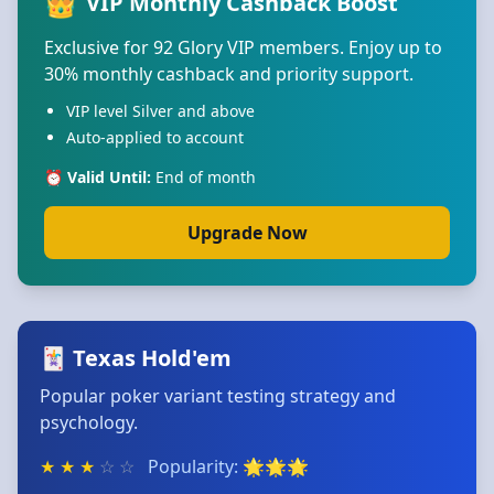
👑
VIP Monthly Cashback Boost
Exclusive for 92 Glory VIP members. Enjoy up to
30% monthly cashback and priority support.
VIP level Silver and above
Auto-applied to account
⏰ Valid Until:
End of month
Upgrade Now
🃏 Texas Hold'em
Popular poker variant testing strategy and
psychology.
★
★
★
☆
☆
Popularity: 🌟🌟🌟