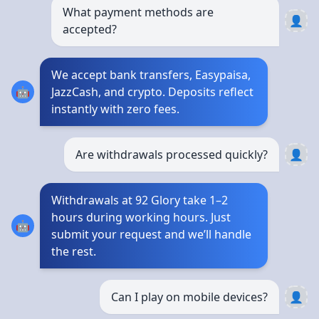
What payment methods are
👤
accepted?
We accept bank transfers, Easypaisa,
🤖
JazzCash, and crypto. Deposits reflect
instantly with zero fees.
Are withdrawals processed quickly?
👤
Withdrawals at 92 Glory take 1–2
hours during working hours. Just
🤖
submit your request and we’ll handle
the rest.
Can I play on mobile devices?
👤