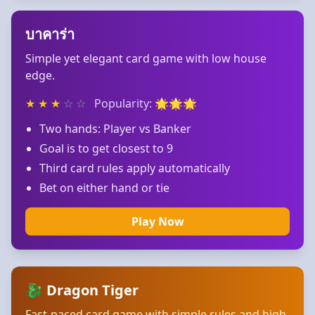
บาคาร่า
Simple yet elegant card game with low house
edge.
★
★
★
☆
☆
Popularity: 🌟🌟🌟
Two hands: Player vs Banker
Goal is to get closest to 9
Third card rules apply automatically
Bet on either hand or tie
Play Now
🐉 Dragon Tiger
Fast-paced card game with simple rules and high