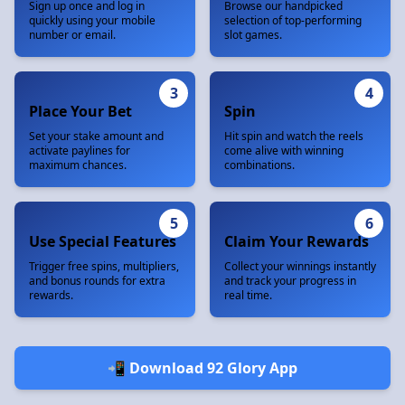
Sign up once and log in
Browse our handpicked
quickly using your mobile
selection of top-performing
number or email.
slot games.
3
4
Place Your Bet
Spin
Set your stake amount and
Hit spin and watch the reels
activate paylines for
come alive with winning
maximum chances.
combinations.
5
6
Use Special Features
Claim Your Rewards
Trigger free spins, multipliers,
Collect your winnings instantly
and bonus rounds for extra
and track your progress in
rewards.
real time.
📲 Download 92 Glory App