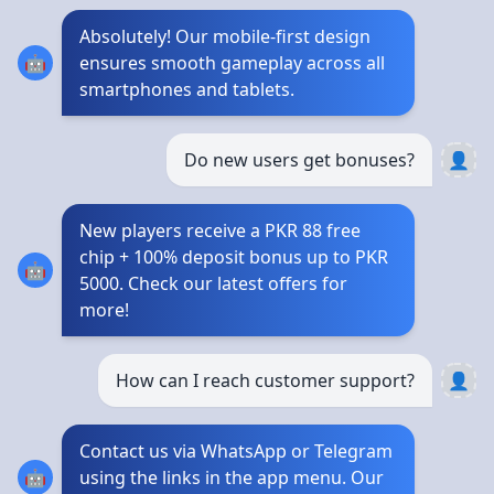
Absolutely! Our mobile-first design
🤖
ensures smooth gameplay across all
smartphones and tablets.
Do new users get bonuses?
👤
New players receive a PKR 88 free
chip + 100% deposit bonus up to PKR
🤖
5000. Check our latest offers for
more!
How can I reach customer support?
👤
Contact us via WhatsApp or Telegram
🤖
using the links in the app menu. Our