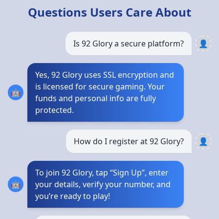
Questions Users Care About
Is 92 Glory a secure platform?
👤
Yes, 92 Glory uses SSL encryption and
is licensed for secure gaming. Your
🤖
funds and personal info are fully
protected.
How do I register at 92 Glory?
👤
To join 92 Glory, tap “Sign Up”, enter
🤖
your details, verify your number, and
you’re ready to play!