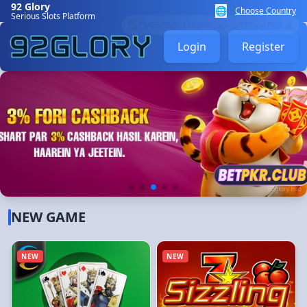
92 Glory
🌐
Choose Country
Serious Slots Platform
Login
Register
📥
29/06/2026 احمد*** کو بونس ملا 2,000 PKR 🎉
NEW GAME
NEW
NEW