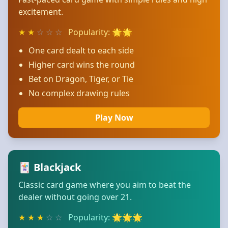
excitement.
★
★
☆
☆
☆
Popularity: 🌟🌟
One card dealt to each side
Higher card wins the round
Bet on Dragon, Tiger, or Tie
No complex drawing rules
Play Now
🃏 Blackjack
Classic card game where you aim to beat the
dealer without going over 21.
★
★
★
☆
☆
Popularity: 🌟🌟🌟