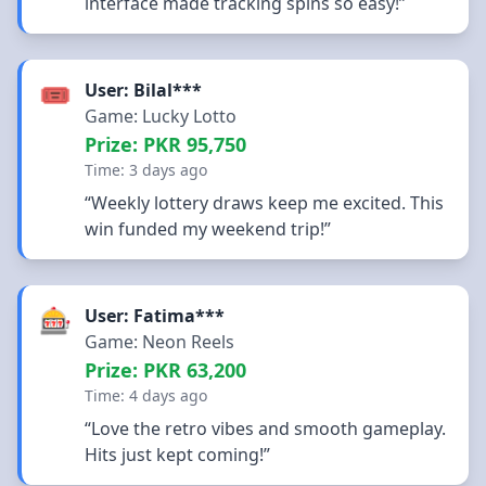
interface made tracking spins so easy!”
🎟️
User: Bilal***
Game: Lucky Lotto
Prize: PKR 95,750
Time: 3 days ago
“Weekly lottery draws keep me excited. This
win funded my weekend trip!”
🎰
User: Fatima***
Game: Neon Reels
Prize: PKR 63,200
Time: 4 days ago
“Love the retro vibes and smooth gameplay.
Hits just kept coming!”