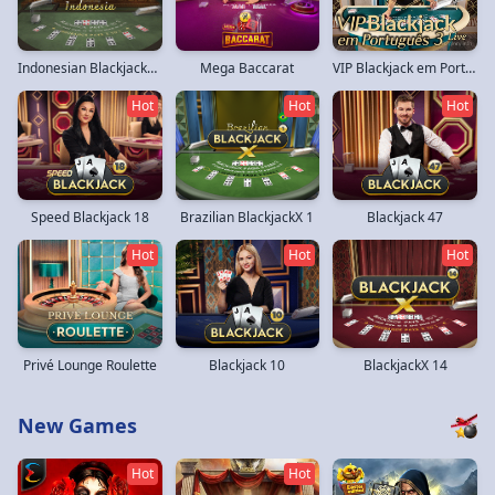
VIP Blackjack em Português 3
Indonesian BlackjackX 15
Mega Baccarat
Hot
Hot
Hot
Speed Blackjack 18
Brazilian BlackjackX 1
Blackjack 47
Hot
Hot
Hot
Privé Lounge Roulette
Blackjack 10
BlackjackX 14
New Games
Hot
Hot