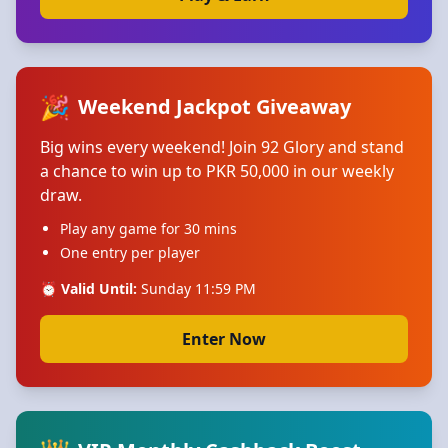
🎉
Weekend Jackpot Giveaway
Big wins every weekend! Join 92 Glory and stand
a chance to win up to PKR 50,000 in our weekly
draw.
Play any game for 30 mins
One entry per player
⏰ Valid Until:
Sunday 11:59 PM
Enter Now