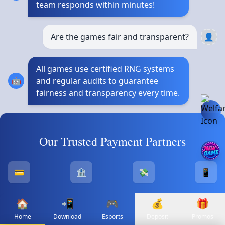
team responds within minutes!
Are the games fair and transparent?
👤
All games use certified RNG systems
🤖
and regular audits to guarantee
fairness and transparency every time.
Our Trusted Payment Partners
💳
🏦
💸
📱
🏠
📲
🎮
💰
🎁
Home
Download
Esports
Deposit
Promos
© 2025 92 Glory