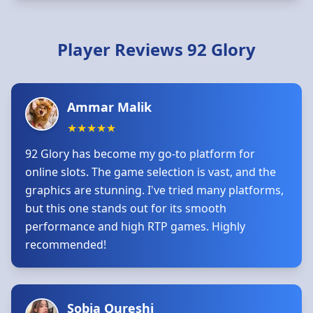
Player Reviews 92 Glory
Ammar Malik
★
★
★
★
★
92 Glory has become my go-to platform for
online slots. The game selection is vast, and the
graphics are stunning. I've tried many platforms,
but this one stands out for its smooth
performance and high RTP games. Highly
recommended!
Sobia Qureshi