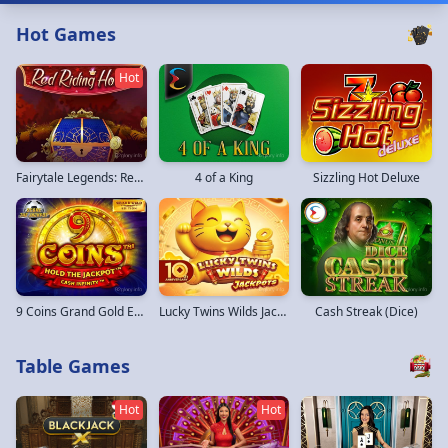
Hot Games
Hot
Fairytale Legends: Red Riding Hood
4 of a King
Sizzling Hot Deluxe
9 Coins Grand Gold Edition
Lucky Twins Wilds Jackpots
Cash Streak (Dice)
Table Games
Hot
Hot