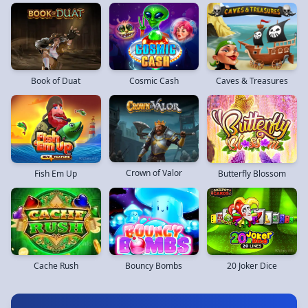
Book of Duat
Caves & Treasures
Cosmic Cash
Crown of Valor
Fish Em Up
Butterfly Blossom
Bouncy Bombs
20 Joker Dice
Cache Rush